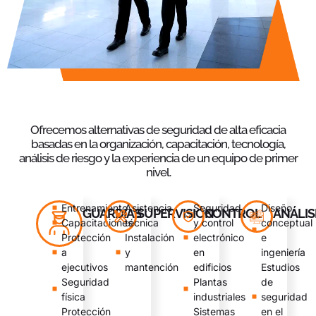
Ofrecemos alternativas de seguridad de alta eficacia
basadas en la organización, capacitación, tecnología,
análisis de riesgo y la experiencia de un equipo de primer
nivel.
Entrenamiento
Asistencia
Seguridad
Diseño
GUARDIAS
SUPERVISIÓN
CONTROL
ANÁLIS
Capacitaciones
técnica
y control
conceptual
Protección
Instalación
electrónico
e
a
y
en
ingeniería
ejecutivos
mantención
edificios
Estudios
Seguridad
Plantas
de
física
industriales
seguridad
Protección
Sistemas
en el