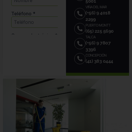
5001
VIÑA DEL MAR
(+56) 9 4018
2299
PUERTO MONTT
(65) 225 5690
TALCA
(+56) 9 7807
3396
CONCEPCIÓN
(41) 383 0444