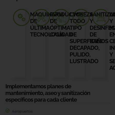
MAQUINARIA
PRODUCTOS
LIMPIEZA
SANITIZA
L
DE
DE
TODO
Y
Y
ÚLTIMA
ÓPTIMA
TIPO
DESINFEC
M
TECNOLOGÍA
CALIDAD
DE
DE
E
SUPERFICIES:
BAÑOS
C
DECAPADO,
I
PULIDO,
Y
LUSTRADO
S
A
Implementamos planes de
mantenimiento, aseo y sanitización
específicos para cada cliente
Aeropuertos